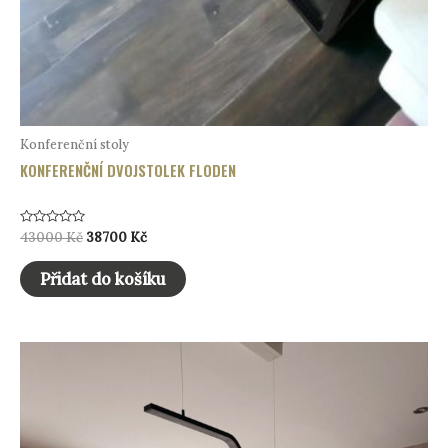
Konferenční stoly
KONFERENČNÍ DVOJSTOLEK FLODEN
Hodnocení
Původní
Aktuální
43000
Kč
38700
Kč
0
cena
cena
z
byla:
je:
5
Přidat do košíku
43000 Kč.
38700 Kč.