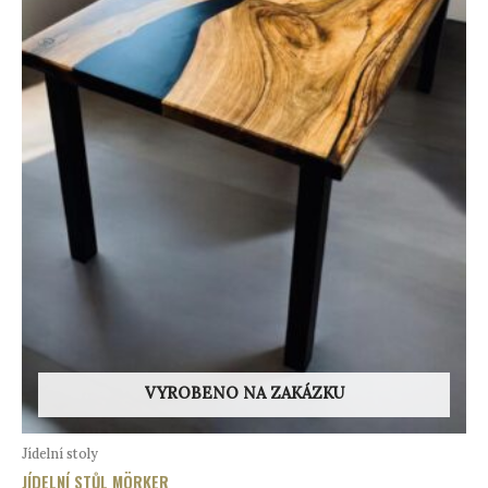
VYROBENO NA ZAKÁZKU
Jídelní stoly
JÍDELNÍ STŮL MÖRKER