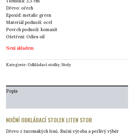
Tloušťka: 3,5 cm
Dřevo: ořech
Epoxid: metalic green
Materiál podnoží: ocel
Povrch podnoží: komaxit
Ošetření: Odies oil
Není skladem
Kategorie:
Odkládací stolky
,
Stoly
Popis
Péče o produkt
NOČNÍ ODKLÁDACÍ STOLEK LITEN STOR
Dřevo z tuzemských lesů. Ruční výroba a pečlivý výběr