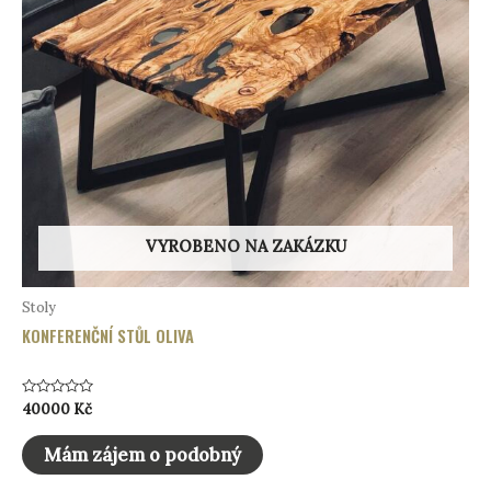
VYROBENO NA ZAKÁZKU
Stoly
KONFERENČNÍ STŮL OLIVA
Hodnocení
40000
Kč
0
z
5
Mám zájem o podobný