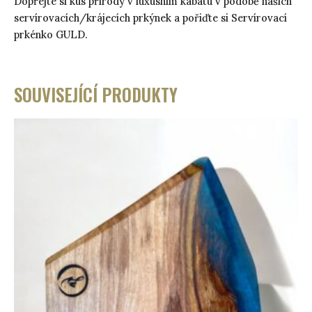
Dopřejte si kus přírody v luxusním kabátu v podobě našich
servírovacích/krájecích prkýnek a pořiďte si Servírovací
prkénko GULD.
SOUVISEJÍCÍ PRODUKTY