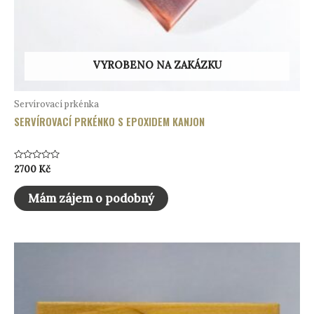
VYROBENO NA ZAKÁZKU
Servírovací prkénka
SERVÍROVACÍ PRKÉNKO S EPOXIDEM KANJON
Hodnocení
2700
Kč
0
z
5
Mám zájem o podobný