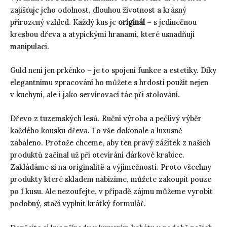
zajišťuje jeho odolnost, dlouhou životnost a krásný
přirozený vzhled. Každý kus je
originál
– s jedinečnou
kresbou dřeva a atypickými hranami, které usnadňují
manipulaci.
Guld není jen prkénko – je to spojení funkce a estetiky. Díky
elegantnímu zpracování ho můžete s hrdostí použít nejen
v kuchyni, ale i jako servírovací tác při stolování.
Dřevo z tuzemských lesů. Ruční výroba a pečlivý výběr
každého kousku dřeva. To vše dokonale a luxusně
zabaleno. Protože chceme, aby ten pravý zážitek z našich
produktů začínal už při otevírání dárkové krabice.
Zakládáme si na originalitě a výjimečnosti. Proto všechny
produkty které skladem nabízíme, můžete zakoupit pouze
po 1 kusu. Ale nezoufejte, v případě zájmu můžeme vyrobit
podobný, stačí vyplnit krátký formulář.