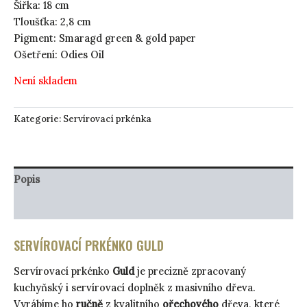
Šířka: 18 cm
Tloušťka: 2,8 cm
Pigment: Smaragd green & gold paper
Ošetření: Odies Oil
Není skladem
Kategorie:
Servírovací prkénka
Popis
Péče o produkt
SERVÍROVACÍ PRKÉNKO GULD
Servírovací prkénko
Guld
je precizně zpracovaný
kuchyňský i servírovací doplněk z masivního dřeva.
Vyrábíme ho
ručně
z kvalitního
ořechového
dřeva, které