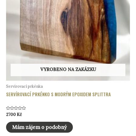
VYROBENO NA ZAKÁZKU
Servírovací prkénka
SERVÍROVACÍ PRKÉNKO S MODRÝM EPOXIDEM SPLITTRA
Hodnocení
2700
Kč
0
z
5
Mám zájem o podobný