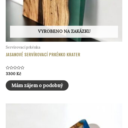
VYROBENO NA ZAKÁZKU
Servírovací prkénka
JASANOVÉ SERVÍROVACÍ PRKÉNKO KRATER
Hodnocení
3300
Kč
0
z
5
Mám zájem o podobný