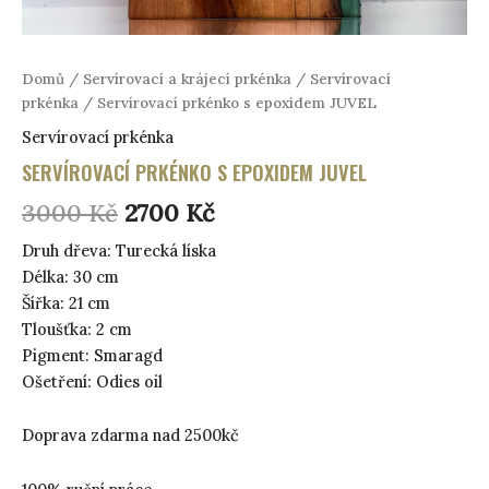
Domů
/
Servírovací a krájecí prkénka
/
Servírovací
prkénka
/ Servírovací prkénko s epoxidem JUVEL
Servírovací prkénka
SERVÍROVACÍ PRKÉNKO S EPOXIDEM JUVEL
Původní
Aktuální
3000
Kč
2700
Kč
cena
cena
Druh dřeva: Turecká líska
Délka: 30 cm
byla:
je:
Šířka: 21 cm
3000 Kč.
2700 Kč.
Tloušťka: 2 cm
Pigment: Smaragd
Ošetření: Odies oil
Doprava zdarma nad 2500kč