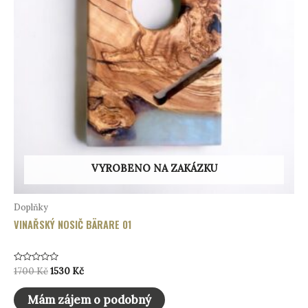
VYROBENO NA ZAKÁZKU
Doplňky
VINAŘSKÝ NOSIČ BÄRARE 01
Hodnocení
Původní
Aktuální
1700
Kč
1530
Kč
0
cena
cena
z
byla:
je:
5
Mám zájem o podobný
1700 Kč.
1530 Kč.