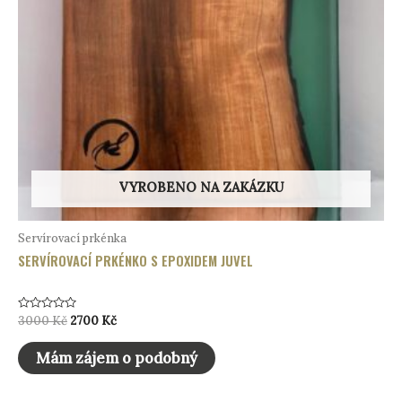
VYROBENO NA ZAKÁZKU
Servírovací prkénka
SERVÍROVACÍ PRKÉNKO S EPOXIDEM JUVEL
Hodnocení
Původní
Aktuální
3000
Kč
2700
Kč
0
cena
cena
z
byla:
je:
5
Mám zájem o podobný
3000 Kč.
2700 Kč.