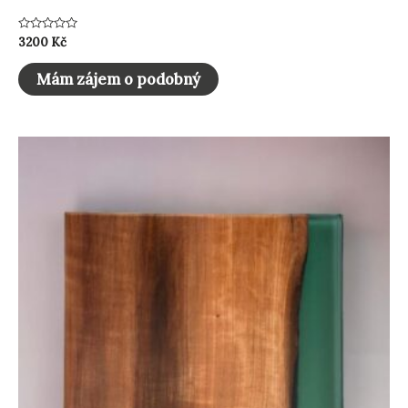
Hodnocení
3200
Kč
0
z
5
Mám zájem o podobný