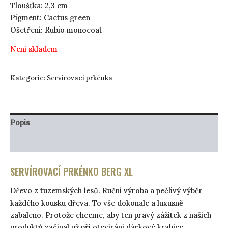
Tloušťka: 2,3 cm
Pigment: Cactus green
Ošetření: Rubio monocoat
Není skladem
Kategorie:
Servírovací prkénka
Popis
Péče o produkt
SERVÍROVACÍ PRKÉNKO BERG XL
Dřevo z tuzemských lesů. Ruční výroba a pečlivý výběr
každého kousku dřeva. To vše dokonale a luxusně
zabaleno. Protože chceme, aby ten pravý zážitek z našich
produktů začínal už při otevírání dárkové krabice.